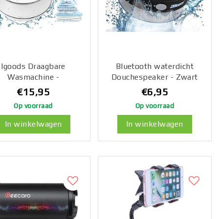
Igoods Draagbare
Bluetooth waterdicht
Wasmachine -
Douchespeaker - Zwart
lekkenverwijderaar -
€15,95
€6,95
ini Wasmachine - 4
Op voorraad
Op voorraad
Versnellingen - UV
iniging - 2kg Opslag
In winkelwagen
In winkelwagen