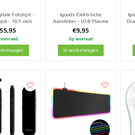
itale Fotolijst -
Igoods Elektrische
Ig
jst - 10.1 inch
Aansteker - USB Plasma
Dra
 Fotokader - IPS
Aansteker - Duurzaam -
- S
55,95
€9,95
reen - Frameo
Oplaadbaar -
-
 voorraad
Op voorraad
32GB - Zwart
Windbestendig - Zwart
inkelwagen
In winkelwagen
Wa