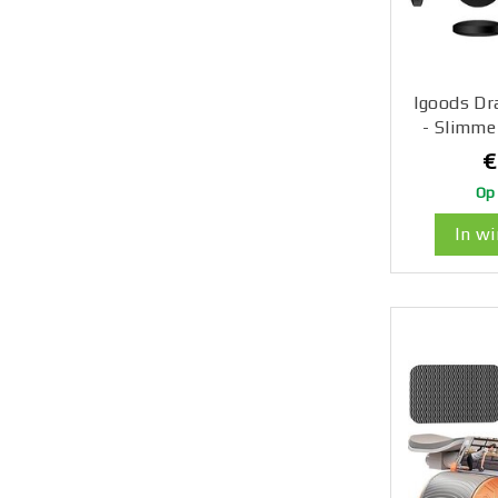
Igoods Dr
- Slimme
Vertal
€
Tekst/Spr
Op
App
In w