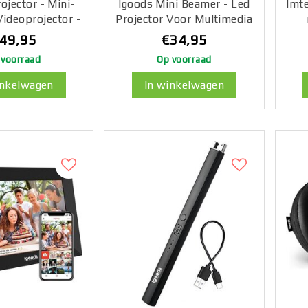
ojector - Mini-
Igoods Mini Beamer - Led
Imt
Videoprojector -
Projector Voor Multimedia
Projector - HD -
- Draagbare Filmprojector
Pre
49,95
€34,95
 180° draaibaar
- Home Cinema -
 voorraad
Op voorraad
tandbediening -
Ondersteuning Voor
Win
Bluetooth 5.0 -
AV/USB/HDMI/TF-Ingang
inkelwagen
In winkelwagen
Wit
Voor Home Entertainment