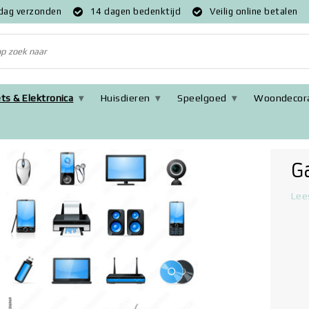
 dag verzonden
14 dagen bedenktijd
Veilig online betalen
ts & Elektronica
Huisdieren
Speelgoed
Woondecora
G
Lee