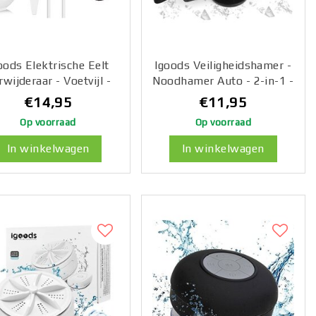
oods Elektrische Eelt
Igoods Veiligheidshamer -
rwijderaar - Voetvijl -
Noodhamer Auto - 2-in-1 -
chtige Motor 2500rpm
Gordelsnijder - Safety
€14,95
€11,95
- Geïntegreerde
Hammer - Raambreker -
Op voorraad
Op voorraad
Zuigfunctie - Usb
Zwart
adbaar - 3 Vijlschijven
In winkelwagen
In winkelwagen