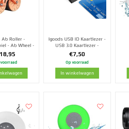
 Ab Roller -
Igoods USB ID Kaartlezer -
iel - Ab Wheel -
USB 3.0 Kaartlezer -
ertrainer met
Smartkaart Lezer - ID Card
V
18,95
€7,50
teuning - Voor
Reader - Credit Card Lezer
M
 voorraad
Op voorraad
Thuis
- Zwart
Re
inkelwagen
In winkelwagen