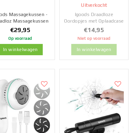
Uitverkocht
oods Massagekussen -
Igoods Draadloze
adloz Massagekussen
Oordopjes met Oplaadcase
hiatsu Massagekussen
- Bluetooth Oordopjes -
€29,95
€14,95
 Elektrische Massage
IPX7 Waterdicht -
Op voorraad
Niet op voorraad
Apparaat - Nek en
Universeel - TWS - Wit
Schouder Massage -
In winkelwagen
In winkelwagen
rmte Functie - Zwart