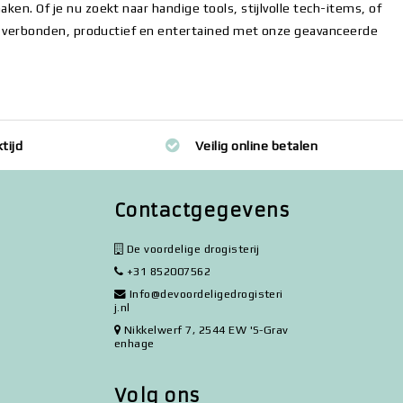
ken. Of je nu zoekt naar handige tools, stijlvolle tech-items, of
lijf verbonden, productief en entertained met onze geavanceerde
tijd
Veilig online betalen
Contactgegevens
De voordelige drogisterij
+31 852007562
Info@devoordeligedrogisteri
j.nl
Nikkelwerf 7, 2544 EW 'S-Grav
enhage
Volg ons