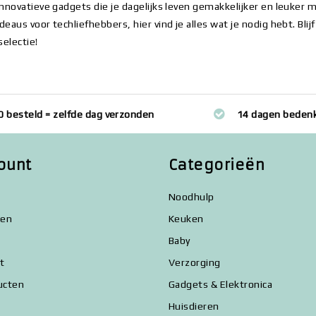
innovatieve gadgets die je dagelijks leven gemakkelijker en leuker ma
deaus voor techliefhebbers, hier vind je alles wat je nodig hebt. B
selectie!
0 besteld = zelfde dag verzonden
14 dagen bedenk
ount
Categorieën
Noodhulp
gen
Keuken
Baby
st
Verzorging
ucten
Gadgets & Elektronica
Huisdieren