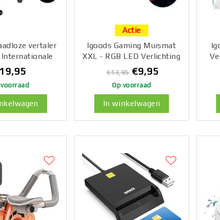
Actie
aadloze vertaler
Igoods Gaming Muismat
Ig
 Internationale
XXL - RGB LED Verlichting
Ve
er - 3-in-1 -
- Anti-Slip
Kra
19,95
€9,95
€13,95
aak/Foto - Met
 voorraad
Op voorraad
 - Zwart
Opla
inkelwagen
In winkelwagen