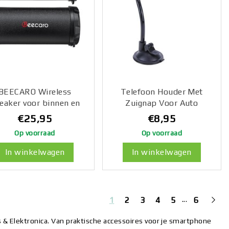
BEECARO Wireless
Telefoon Houder Met
eaker voor binnen en
Zuignap Voor Auto
ten - Draadloos - Rond
€25,95
€8,95
S11F
Op voorraad
Op voorraad
In winkelwagen
In winkelwagen
...
1
2
3
4
5
6
& Elektronica. Van praktische accessoires voor je smartphone