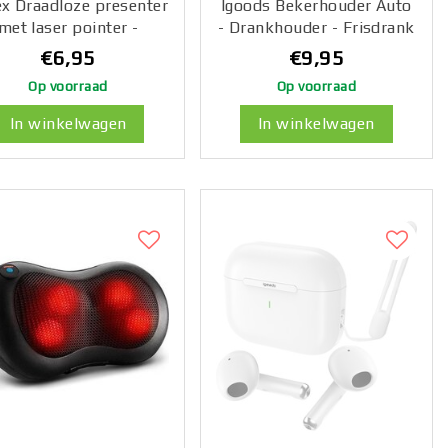
ex Draadloze presenter
Igoods Bekerhouder Auto
met laser pointer -
- Drankhouder - Frisdrank
sentatie klikker - 2.4
houder
€6,95
€9,95
GHz - 15m - MacOS,
Op voorraad
Op voorraad
dows, Android - Zwart
In winkelwagen
In winkelwagen