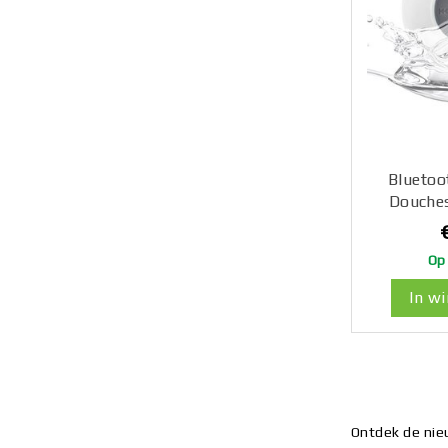
Bluetoo
Douches
Op
In w
Ontdek de nieu