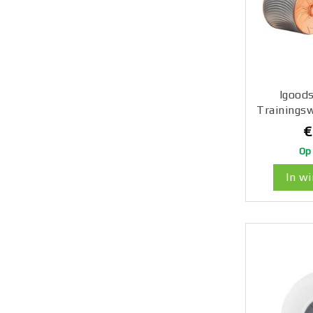
Igoods
Trainingsw
Buikspi
€
Armonders
Op
In w