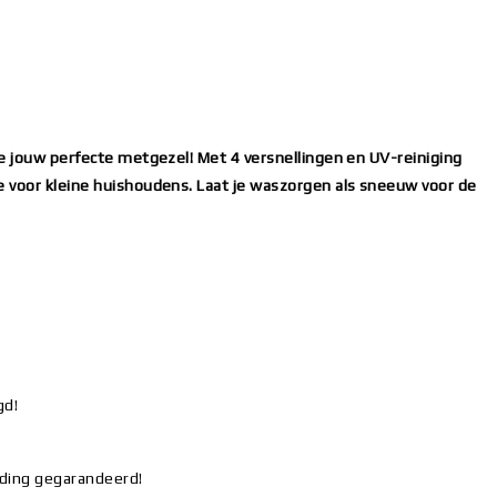
ne jouw perfecte metgezel! Met 4 versnellingen en UV-reiniging
e voor kleine huishoudens. Laat je waszorgen als sneeuw voor de
gd!
eding gegarandeerd!