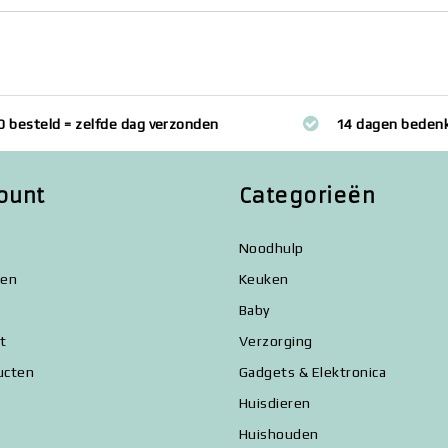
0 besteld = zelfde dag verzonden
14 dagen bedenk
ount
Categorieën
Noodhulp
gen
Keuken
Baby
st
Verzorging
ucten
Gadgets & Elektronica
Huisdieren
Huishouden