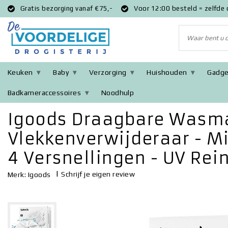
Gratis bezorging vanaf €75,-
Voor 12:00 besteld = zelfde
Keuken
Baby
Verzorging
Huishouden
Gadge
Badkameraccessoires
Noodhulp
Terug naar Home
|
Igoods Draagbare Wasmachine - Vlekkenverwij
Igoods Draagbare Wasma
Vlekkenverwijderaar - M
4 Versnellingen - UV Rei
|
Schrijf je eigen review
Merk:
Igoods