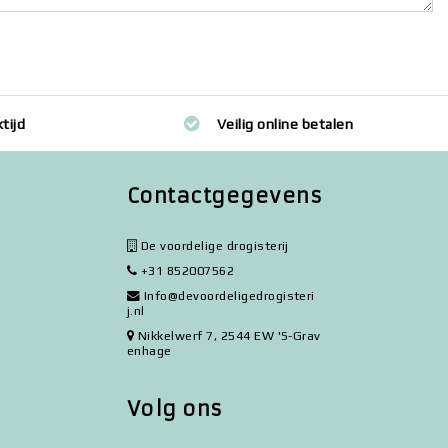
tijd
Veilig online betalen
Contactgegevens
De voordelige drogisterij
+31 852007562
Info@devoordeligedrogisteri
j.nl
Nikkelwerf 7, 2544 EW 'S-Grav
enhage
Volg ons