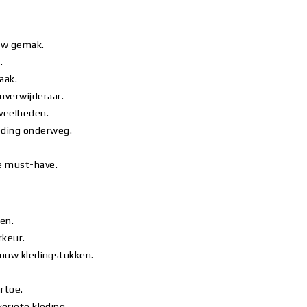
ouw gemak.
.
aak.
nverwijderaar.
eveelheden.
eding onderweg.
te must-have.
en.
rkeur.
 jouw kledingstukken.
rtoe.
voriete kleding.