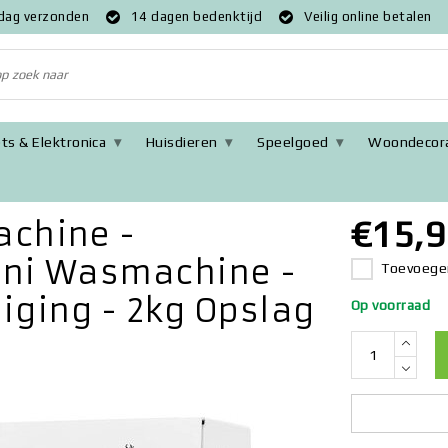
 dag verzonden
14 dagen bedenktijd
Veilig online betalen
ts & Elektronica
Huisdieren
Speelgoed
Woondecora
deraar - Mini Wasmachine - 4 Versnellingen - UV Reiniging - 2kg O
€15,9
chine -
ini Wasmachine -
Toevoegen
niging - 2kg Opslag
Op voorraad