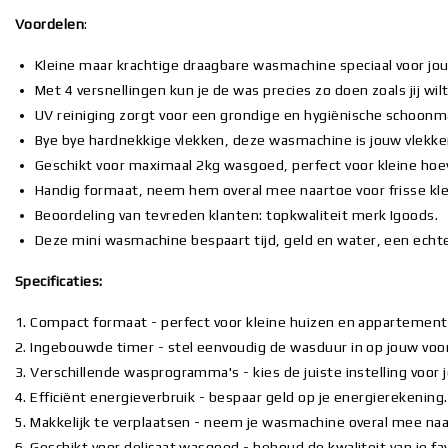
Voordelen
:
Kleine maar krachtige draagbare wasmachine speciaal voor j
Met 4 versnellingen kun je de was precies zo doen zoals jij wilt
UV reiniging zorgt voor een grondige en hygiënische schoonm
Bye bye hardnekkige vlekken, deze wasmachine is jouw vlekke
Geschikt voor maximaal 2kg wasgoed, perfect voor kleine ho
Handig formaat, neem hem overal mee naartoe voor frisse kl
Beoordeling van tevreden klanten: topkwaliteit merk Igoods.
Deze mini wasmachine bespaart tijd, geld en water, een ech
Specificaties:
1. Compact formaat - perfect voor kleine huizen en appartement
2. Ingebouwde timer - stel eenvoudig de wasduur in op jouw voo
3. Verschillende wasprogramma's - kies de juiste instelling voor
4. Efficiënt energieverbruik - bespaar geld op je energierekening.
5. Makkelijk te verplaatsen - neem je wasmachine overal mee naa
6. Geschikt voor delicaat wasgoed - behoud de kwaliteit van je fa