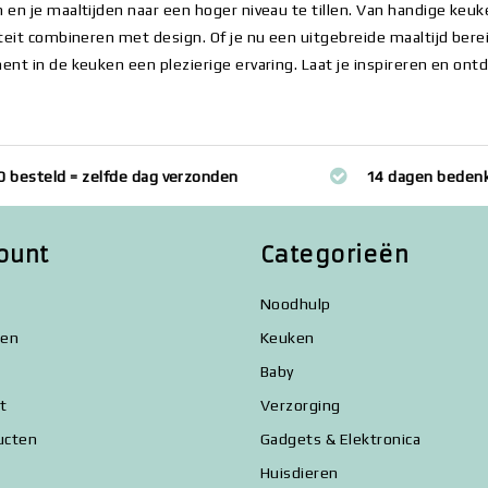
 en je maaltijden naar een hoger niveau te tillen. Van handige keu
iteit combineren met design. Of je nu een uitgebreide maaltijd bere
ent in de keuken een plezierige ervaring. Laat je inspireren en ontd
0 besteld = zelfde dag verzonden
14 dagen bedenk
ount
Categorieën
Noodhulp
gen
Keuken
Baby
st
Verzorging
ucten
Gadgets & Elektronica
Huisdieren