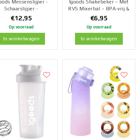
oods Messenslijper -
Igoods Shakebeker – Met
Schaarslijper -
RVS Mixerbal – BPA-vrij &
Professionele
Lekvrij – Shaker voor
€12,95
€6,95
essenslijper - Voor
Proteïne Shakes,
Op voorraad
Op voorraad
sen en Scharen - Met
Smoothies & Sportvoeding
andvat - Anti-slip -
– Fitness Shake Cup –
In winkelwagen
In winkelwagen
Diamant Coating
600ml – Rosé/Wit