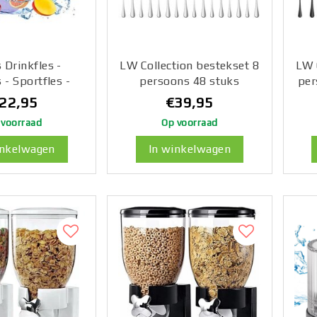
 Drinkfles -
LW Collection bestekset 8
LW 
 - Sportfles -
persoons 48 stuks
per
s Met Smaak -
zilverkleurig - bestek set
22,95
€39,95
Basis Van Geur
zilver
va
 voorraad
Op voorraad
 - BPA Vrij -
vaatwasserbestendig -
Lep
ef 7 Smaken -
Lepels, Messen, Vorken &
inkelwagen
In winkelwagen
rs/Blauw
Steakmessen