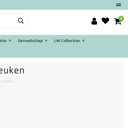
0
tie
Gereedschap
LW Collection
euken
s meer