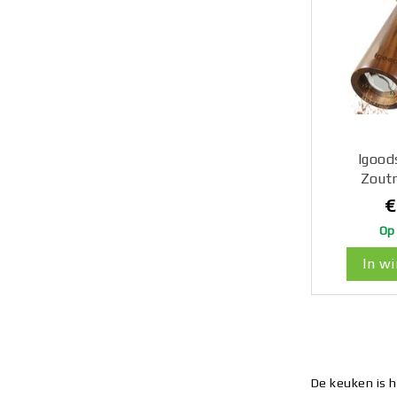
Igood
Zoutm
Peperm
€
Zoutmolen
Op
en Z
Kruidenma
In w
Donker
De keuken is h