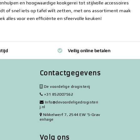
kenhulpen en hoogwaardige kookgerei tot stijlvolle accessoires
idt of snel iets op tafel wilt zetten, met ons assortiment maak
ek alles voor een efficiënte en sfeervolle keuken!
tijd
Veilig online betalen
Contactgegevens
De voordelige drogisterij
+31 852007562
Info@devoordeligedrogisteri
j.nl
Nikkelwerf 7, 2544 EW 'S-Grav
enhage
Volg ons