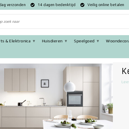
 dag verzonden
14 dagen bedenktijd
Veilig online betalen
ts & Elektronica
Huisdieren
Speelgoed
Woondecora
K
Lee