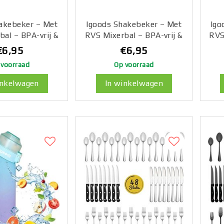
akebeker – Met
Igoods Shakebeker – Met
Igo
bal – BPA-vrij &
RVS Mixerbal – BPA-vrij &
RVS
 – Shaker voor
Lekvrij – Shaker voor
L
€6,95
€6,95
ïne Shakes,
Proteïne Shakes,
 voorraad
Op voorraad
 & Sportvoeding
Smoothies & Sportvoeding
Smo
s Shake Cup –
– Fitness Shake Cup –
–
inkelwagen
In winkelwagen
l – Blauw
600ml – Rosé