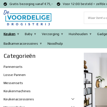
Gratis bezorging vanaf €75,-
Voor 12:00 besteld = zelfde
Keuken
Baby
Verzorging
Huishouden
Gadge
Badkameraccessoires
Noodhulp
Terug naar home
|
Keuken
Categorieën
Pannensets
Losse Pannen
Messensets
Keukenmachines
Keukenaccessoires