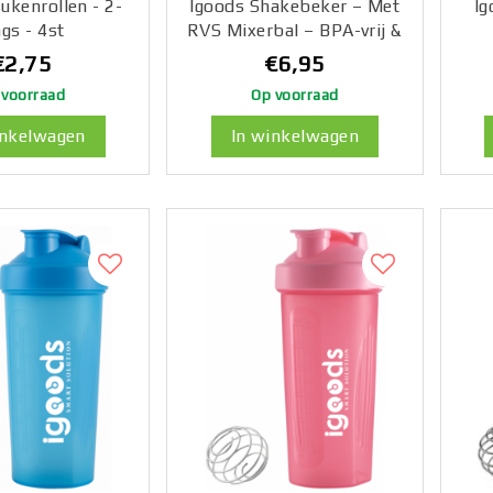
ukenrollen - 2-
Igoods Shakebeker – Met
Ig
ags - 4st
RVS Mixerbal – BPA-vrij &
Lekvrij – Shaker voor
€2,75
€6,95
Proteïne Shakes,
M
 voorraad
Op voorraad
Smoothies & Sportvoeding
Mes
– Fitness Shake Cup –
H
inkelwagen
In winkelwagen
600ml – Wit