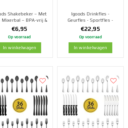
ods Shakebeker – Met
Igoods Drinkfles -
 Mixerbal – BPA-vrij &
Geurfles - Sportfles -
ekvrij – Shaker voor
Waterfles Met Smaak -
€6,95
€22,95
Proteïne Shakes,
Smaak Op Basis Van Geur
Op voorraad
Op voorraad
othies & Sportvoeding
- 650ML - BPA Vrij -
 Fitness Shake Cup –
Inclusief 7 Smaken -
In winkelwagen
In winkelwagen
600ml – Wit
Paars/Roze