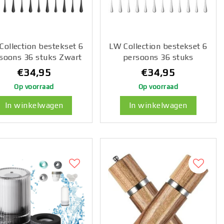
Collection bestekset 6
LW Collection bestekset 6
soons 36 stuks Zwart
persoons 36 stuks
- bestek set zwart
zilverkleurig - bestek set
€34,95
€34,95
atwasserbestendig -
zilver
Op voorraad
Op voorraad
els, Messen, Vorken &
vaatwasserbestendig -
Steakmessen
Lepels, Messen, Vorken &
In winkelwagen
In winkelwagen
Steakmessen