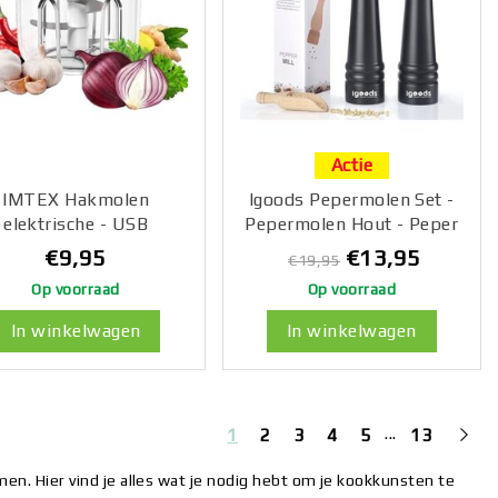
Actie
IMTEX Hakmolen
Igoods Pepermolen Set -
elektrische - USB
Pepermolen Hout - Peper
aadbal - Mini Portable
En Zoutmolen - Peper En
€9,95
€13,95
€19,95
opper - 250ml - Roze
Zoutmolen Set -
Op voorraad
Op voorraad
Kruidenmaler - 2 Stuks
Zwart - 27cm
In winkelwagen
In winkelwagen
...
1
2
3
4
5
13
en. Hier vind je alles wat je nodig hebt om je kookkunsten te