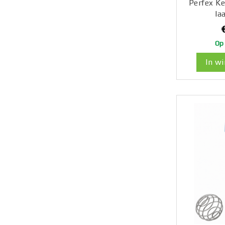
Perfex Ke
la
Op
In w