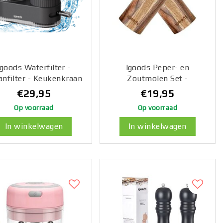
Igoods Waterfilter -
Igoods Peper- en
anfilter - Keukenkraan
Zoutmolen Set -
ter - Waterverzuiveraar
Pepermolen Hout -
€29,95
€19,95
Kraanwater -
Zoutmolen Hout - Peper-
Op voorraad
Op voorraad
terontharder - Zwart
en Zoutmolen -
Kruidenmaler - 2 Stuks -
In winkelwagen
In winkelwagen
Donkerbruin - 20cm