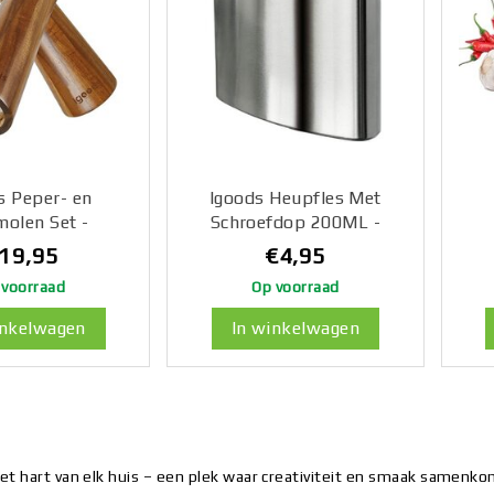
s Peper- en
Igoods Heupfles Met
olen Set -
Schroefdop 200ML -
olen Hout -
Platvink - Drinkfles -
opl
19,95
€4,95
 Hout - Peper-
Zakfles - Drankflacon -
Ch
 voorraad
Op voorraad
outmolen -
RVS
ler - 2 Stuks -
inkelwagen
In winkelwagen
bruin - 20cm
et hart van elk huis – een plek waar creativiteit en smaak samenkom