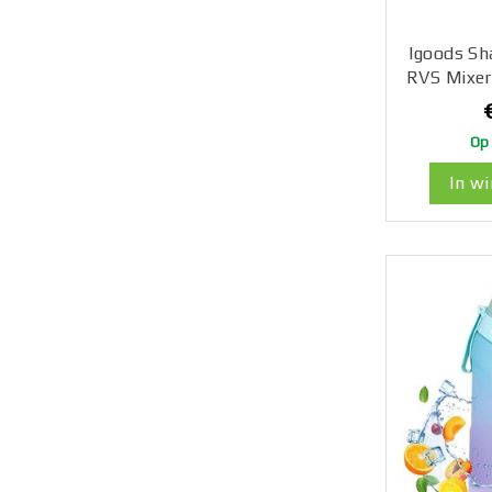
Igoods Sh
RVS Mixer
Lekvrij
Prote
Op
Smoothies
– Fitnes
In w
600m