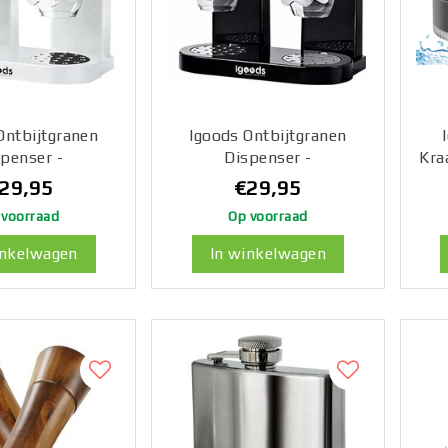
Ontbijtgranen
Igoods Ontbijtgranen
penser -
Dispenser -
Kra
aadpotten -
Voorraadpotten -
Fil
29,95
€29,95
lik BPA Vrij -
Voedselblik BPA Vrij -
 voorraad
Op voorraad
s Opslag - 2 x 2
Cornflakes Opslag - 2 x 2
Wa
ter - Wit
Liter
inkelwagen
In winkelwagen