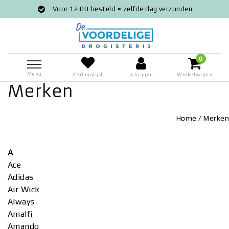
Voor 12:00 besteld = zelfde dag verzonden
0
Menu
Verlanglijst
Inloggen
Winkelwagen
Merken
Home
/
Merken
A
Ace
Adidas
Air Wick
Always
Amalfi
Amando