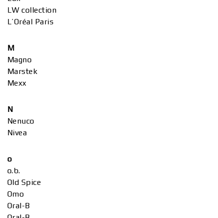
LW collection
L’Oréal Paris
M
Magno
Marstek
Mexx
N
Nenuco
Nivea
o
o.b.
Old Spice
Omo
Oral-B
Oral-B