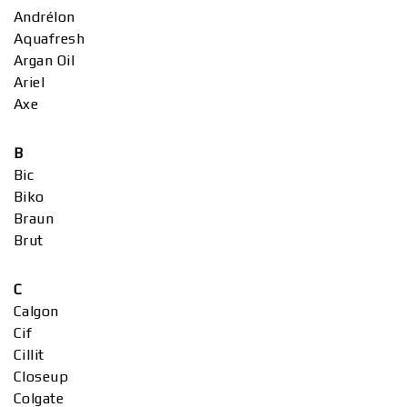
Andrélon
Aquafresh
Argan Oil
Ariel
Axe
B
Bic
Biko
Braun
Brut
C
Calgon
Cif
Cillit
Closeup
Colgate