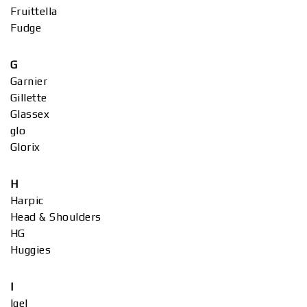
Fruittella
Fudge
G
Garnier
Gillette
Glassex
glo
Glorix
H
Harpic
Head & Shoulders
HG
Huggies
I
Igel