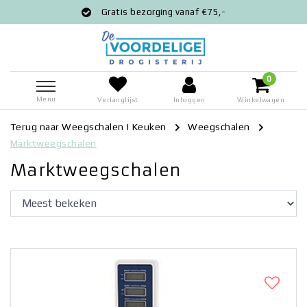
Gratis bezorging vanaf €75,-
0
Menu
Verlanglijst
Inloggen
Winkelwagen
Terug naar Weegschalen
|
Keuken
Weegschalen
Marktweegschalen
Marktweegschalen