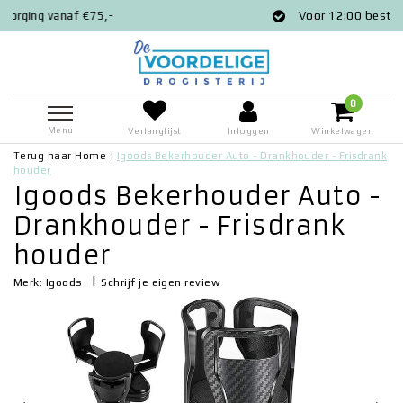
Voor 12:00 besteld = zelfde dag verz
0
Menu
Verlanglijst
Inloggen
Winkelwagen
Terug naar Home
|
Igoods Bekerhouder Auto - Drankhouder - Frisdrank
houder
Igoods Bekerhouder Auto -
Drankhouder - Frisdrank
houder
|
Schrijf je eigen review
Merk:
Igoods