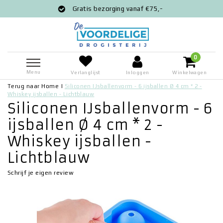
Gratis bezorging vanaf €75,-
V
0
Menu
Verlanglijst
Inloggen
Winkelwagen
Terug naar Home
|
Siliconen IJsballenvorm - 6 ijsballen Ø 4 cm * 2 -
Whiskey ijsballen - Lichtblauw
Siliconen IJsballenvorm - 6
ijsballen Ø 4 cm * 2 -
Whiskey ijsballen -
Lichtblauw
Schrijf je eigen review