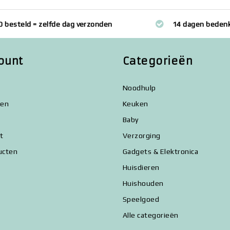
0 besteld = zelfde dag verzonden
14 dagen bedenk
ount
Categorieën
Noodhulp
gen
Keuken
Baby
st
Verzorging
ucten
Gadgets & Elektronica
Huisdieren
Huishouden
Speelgoed
Alle categorieën