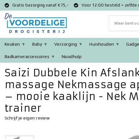
Gratis bezorging vanaf €75,-
Voor 12:00 besteld = zelfde
Keuken
Baby
Verzorging
Huishouden
Gadge
Badkameraccessoires
Noodhulp
Terug naar Home
|
Saizi Dubbele Kin Afslanker & Nek Masseur m
Saizi Dubbele Kin Afslan
massage Nekmassage ap
– mooie kaaklijn - Nek 
trainer
Schrijf je eigen review