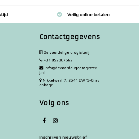
tijd
Veilig online betalen
Contactgegevens
De voordelige drogisterij
+31 852007562
Info@devoordeligedrogisteri
j.nl
Nikkelwerf 7, 2544 EW 'S-Grav
enhage
Volg ons
Inschrijven nieuwsbrief