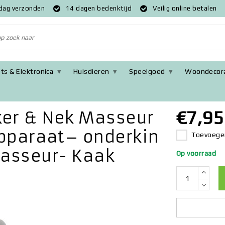
 dag verzonden
14 dagen bedenktijd
Veilig online betalen
ts & Elektronica
Huisdieren
Speelgoed
Woondecora
assage Nekmassage apparaat– onderkin – mooie kaaklijn - Nek Mass
€7,95
ker & Nek Masseur
paraat– onderkin
Toevoegen
Masseur- Kaak
Op voorraad