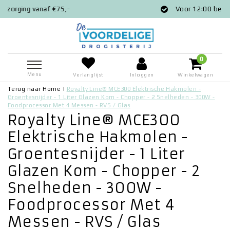
Voor 12:00 besteld = zelfde dag verzo
0
Menu
Verlanglijst
Inloggen
Winkelwagen
Terug naar Home
|
Royalty Line® MCE300 Elektrische Hakmolen -
Groentesnijder - 1 Liter Glazen Kom - Chopper - 2 Snelheden - 300W -
Foodprocessor Met 4 Messen - RVS / Glas
Royalty Line® MCE300
Elektrische Hakmolen -
Groentesnijder - 1 Liter
Glazen Kom - Chopper - 2
Snelheden - 300W -
Foodprocessor Met 4
Messen - RVS / Glas