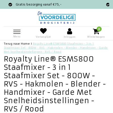
naf €75,-
Voor 12:00 besteld = zelfde 
0
Menu
Verlanglijst
Inloggen
Winkelwagen
Terug naar Home
|
Royalty Line® ESMS800 Staafmixer - 3 in 1
Staafmixer Set - 800W - RVS - Hakmolen - Blender - Handmixer - Garde
Met Snelheidsinstellingen - RVS / Rood
Royalty Line® ESMS800
Staafmixer - 3 in 1
Staafmixer Set - 800W -
RVS - Hakmolen - Blender -
Handmixer - Garde Met
Snelheidsinstellingen -
RVS / Rood