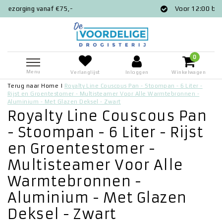
75,-
Voor 12:00 besteld = zelfde dag v
0
Menu
Verlanglijst
Inloggen
Winkelwagen
Terug naar Home
|
Royalty Line Couscous Pan - Stoompan - 6 Liter -
Rijst en Groentestomer - Multisteamer Voor Alle Warmtebronnen -
Aluminium - Met Glazen Deksel - Zwart
Royalty Line Couscous Pan
- Stoompan - 6 Liter - Rijst
en Groentestomer -
Multisteamer Voor Alle
Warmtebronnen -
Aluminium - Met Glazen
Deksel - Zwart