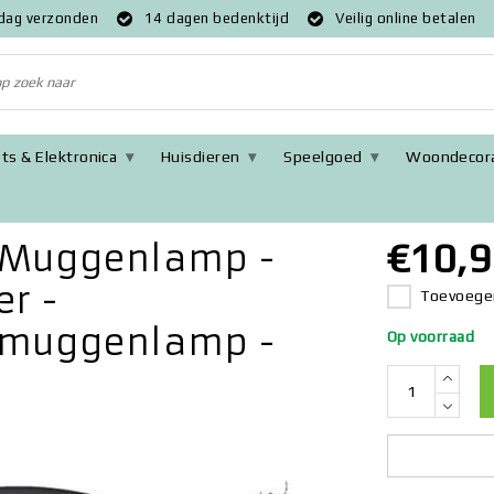
 dag verzonden
14 dagen bedenktijd
Veilig online betalen
ts & Elektronica
Huisdieren
Speelgoed
Woondecora
rische muggenvanger - Insectenverdelger – Antimuggenlamp - Incl
€10,9
V Muggenlamp -
r -
Toevoegen
timuggenlamp -
Op voorraad