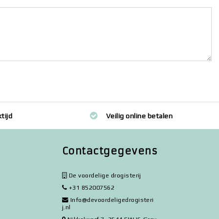
tijd
Veilig online betalen
Contactgegevens
De voordelige drogisterij
+31 852007562
Info@devoordeligedrogisteri
j.nl