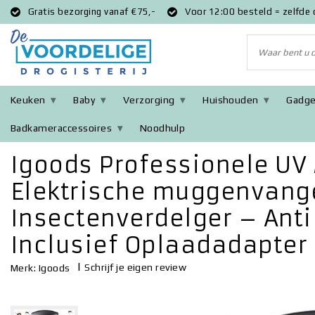
Gratis bezorging vanaf €75,-
Voor 12:00 besteld = zelfde
Keuken
Baby
Verzorging
Huishouden
Gadge
Badkameraccessoires
Noodhulp
Terug naar Home
|
Igoods Professionele UV Muggenlamp - Elekt
Igoods Professionele U
Elektrische muggenvange
Insectenverdelger – An
Inclusief Oplaadadapter
|
Schrijf je eigen review
Merk:
Igoods