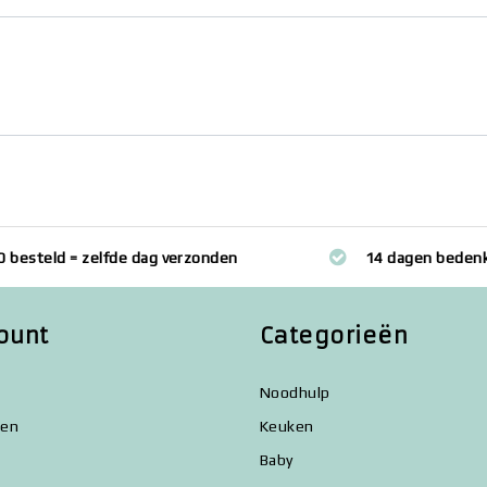
0 besteld = zelfde dag verzonden
14 dagen bedenk
ount
Categorieën
Noodhulp
gen
Keuken
Baby