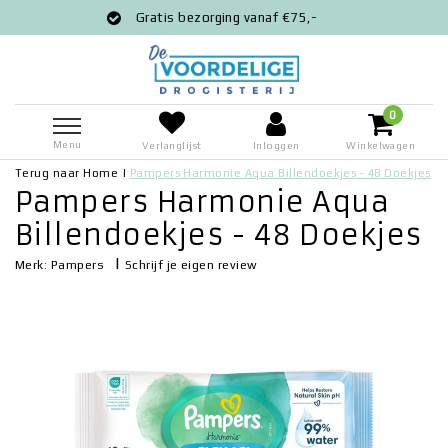
Gratis bezorging vanaf €75,-
Voor 1
0
Menu
Verlanglijst
Inloggen
Winkelwagen
Terug naar Home
|
Pampers Harmonie Aqua Billendoekjes - 48 Doekjes
Pampers Harmonie Aqua
Billendoekjes - 48 Doekjes
|
Schrijf je eigen review
Merk:
Pampers