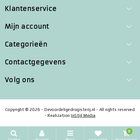
Klantenservice
Mijn account
Categorieën
Contactgegevens
Volg ons
Copyright © 2026 - Devoordeligedrogisterij.nl - All rights reserved
- Realization
InStijl Media
0
Zoeken
Account
Menu
Verlanglijst
Winkelwagen