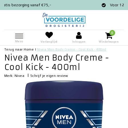
anaf €75,-
Voor 12:00 besteld = zelfd
0
Menu
Verlanglijst
Inloggen
Winkelwagen
Terug naar Home
|
Nivea Men Body Creme - Cool Kick - 400ml
Nivea Men Body Creme -
Cool Kick - 400ml
|
Schrijf je eigen review
Merk:
Nivea