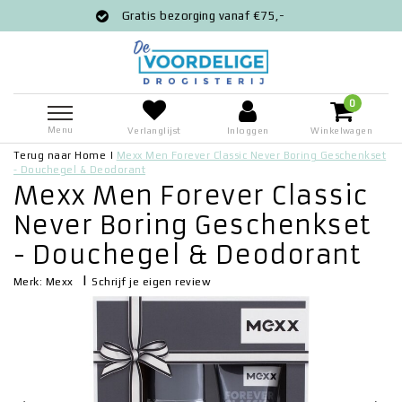
Gratis bezorging vanaf €75,-
V
0
Menu
Verlanglijst
Inloggen
Winkelwagen
Terug naar Home
|
Mexx Men Forever Classic Never Boring Geschenkset
- Douchegel & Deodorant
Mexx Men Forever Classic
Never Boring Geschenkset
- Douchegel & Deodorant
|
Schrijf je eigen review
Merk:
Mexx