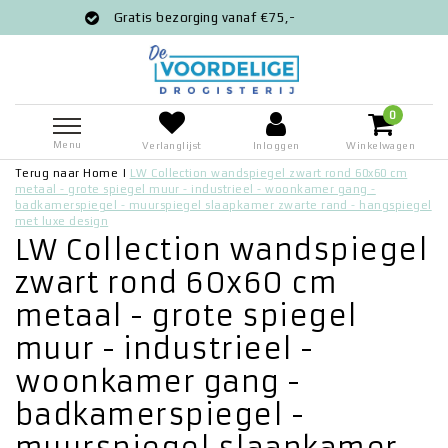
 bezorging vanaf €75,-
Voor 12:00 best
0
Menu
Verlanglijst
Inloggen
Winkelwagen
Terug naar Home
|
LW Collection wandspiegel zwart rond 60x60 cm
metaal - grote spiegel muur - industrieel - woonkamer gang -
badkamerspiegel - muurspiegel slaapkamer zwarte rand - hangspiegel
met luxe design
LW Collection wandspiegel
zwart rond 60x60 cm
metaal - grote spiegel
muur - industrieel -
woonkamer gang -
badkamerspiegel -