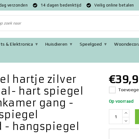
 dag verzonden
14 dagen bedenktijd
Veilig online betalen
ts & Elektronica
Huisdieren
Speelgoed
Woondecora
 touw 40x61 cm metaal- hart spiegel muur - industrieel - woonkame
€39,9
l hartje zilver
l- hart spiegel
Toevoegen
onkamer gang -
Op voorraad
spiegel
d - hangspiegel