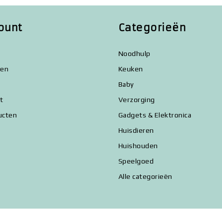
ount
Categorieën
Noodhulp
gen
Keuken
Baby
st
Verzorging
ucten
Gadgets & Elektronica
Huisdieren
Huishouden
Speelgoed
Alle categorieën