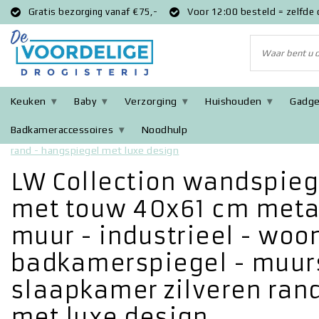
Gratis bezorging vanaf €75,-
Voor 12:00 besteld = zelfde
Keuken
Baby
Verzorging
Huishouden
Gadge
Badkameraccessoires
Noodhulp
Terug naar Home
|
LW Collection wandspiegel hartje zilver met
rand - hangspiegel met luxe design
LW Collection wandspiege
met touw 40x61 cm metaa
muur - industrieel - wo
badkamerspiegel - muur
slaapkamer zilveren ran
met luxe design