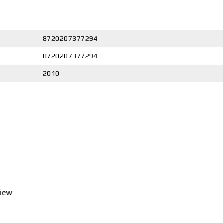
8720207377294
8720207377294
2010
view