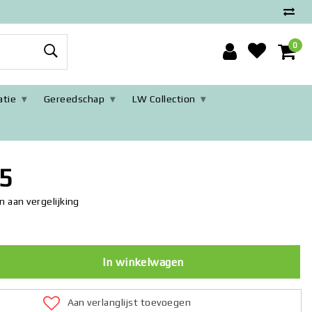
0
tie
Gereedschap
LW Collection
r gang - badkamerspiegel - muurspiegel slaapkamer zilveren
5
 aan vergelijking
In winkelwagen
Aan verlanglijst toevoegen