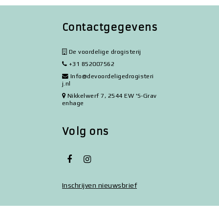
Contactgegevens
De voordelige drogisterij
+31 852007562
Info@devoordeligedrogisteri
j.nl
Nikkelwerf 7, 2544 EW 'S-Grav
enhage
Volg ons
Inschrijven nieuwsbrief