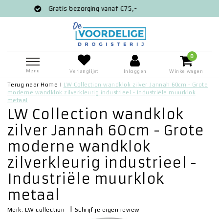
ezorging vanaf €75,-
Voor 12:00 bestel
0
Menu
Verlanglijst
Inloggen
Winkelwagen
Terug naar Home
|
LW Collection wandklok zilver Jannah 60cm - Grote
moderne wandklok zilverkleurig industrieel - Industriële muurklok
metaal
LW Collection wandklok
zilver Jannah 60cm - Grote
moderne wandklok
zilverkleurig industrieel -
Industriële muurklok
metaal
|
Schrijf je eigen review
Merk:
LW collection