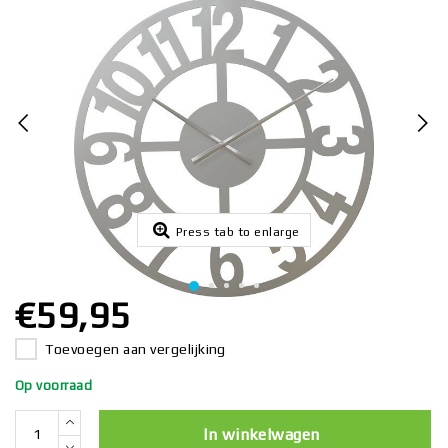
Press tab to enlarge
€59,95
Toevoegen aan vergelijking
Op voorraad
In winkelwagen