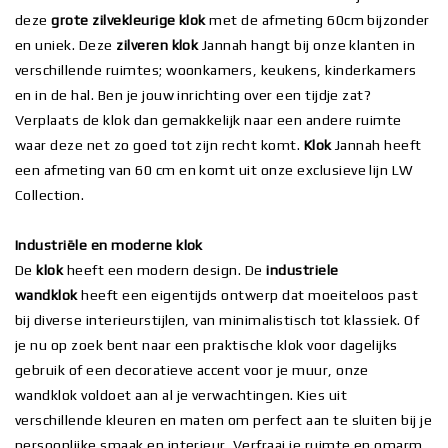
deze
grote zilvekleurige klok
met de afmeting 60cm bijzonder
en uniek. Deze
zilveren klok
Jannah hangt bij onze klanten in
verschillende ruimtes; woonkamers, keukens, kinderkamers
en in de hal. Ben je jouw inrichting over een tijdje zat?
Verplaats de klok dan gemakkelijk naar een andere ruimte
waar deze net zo goed tot zijn recht komt.
Klok
Jannah heeft
een afmeting van 60 cm en komt uit onze exclusieve lijn LW
Collection.
Industriële en moderne klok
De
klok
heeft een modern design. De
industriele
wandklok
heeft een eigentijds ontwerp dat moeiteloos past
bij diverse interieurstijlen, van minimalistisch tot klassiek. Of
je nu op zoek bent naar een praktische klok voor dagelijks
gebruik of een decoratieve accent voor je muur, onze
wandklok voldoet aan al je verwachtingen. Kies uit
verschillende kleuren en maten om perfect aan te sluiten bij je
persoonlijke smaak en interieur. Verfraai je ruimte en omarm