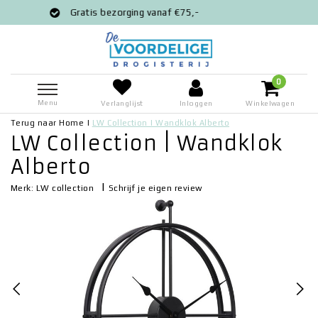
atis bezorging vanaf €75,-
Voor 12:00 
0
Menu
Verlanglijst
Inloggen
Winkelwagen
Terug naar Home
|
LW Collection | Wandklok Alberto
LW Collection | Wandklok
Alberto
|
Schrijf je eigen review
Merk:
LW collection