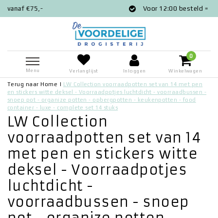
Voor 12:00 besteld = zelfde dag verzond
0
Menu
Verlanglijst
Inloggen
Winkelwagen
Terug naar Home
|
LW Collection voorraadpotten set van 14 met pen
en stickers witte deksel - Voorraadpotjes luchtdicht - voorraadbussen -
snoep pot - organize potten - opbergpotten - keukenpotten - food
container - luxe - complete set 14 stuks
LW Collection
voorraadpotten set van 14
met pen en stickers witte
deksel - Voorraadpotjes
luchtdicht -
voorraadbussen - snoep