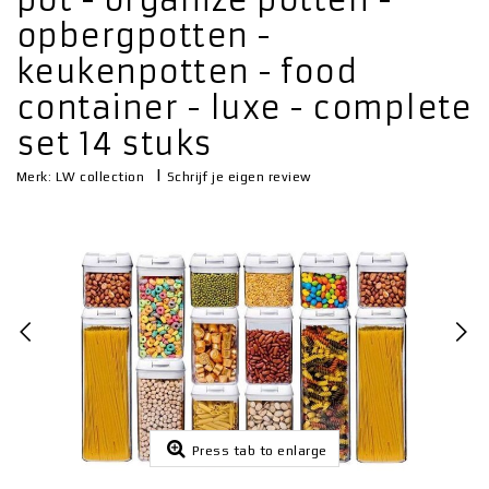
pot - organize potten -
opbergpotten -
keukenpotten - food
container - luxe - complete
set 14 stuks
|
Schrijf je eigen review
Merk:
LW collection
Press tab to enlarge