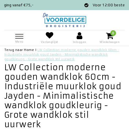
-
Voor 12:00 besteld = zelfde dag ver
0
Menu
Verlanglijst
Inloggen
Winkelwagen
Terug naar Home
|
LW Collection moderne gouden wandklok 60cm -
Industriële muurklok goud Jayden - Minimalistische wandklok
goudkleurig - Grote wandklok stil uurwerk
LW Collection moderne
gouden wandklok 60cm -
Industriële muurklok goud
Jayden - Minimalistische
wandklok goudkleurig -
Grote wandklok stil
uurwerk