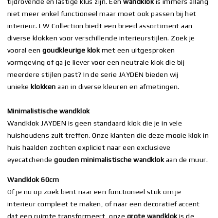
tijdrovende en lastige klus zijn. Een
wandklok
is immers allang
niet meer enkel functioneel maar moet ook passen bij het
interieur. LW Collection biedt een breed assortiment aan
diverse klokken voor verschillende interieurstijlen. Zoek je
vooral een
goudkleurige klok
met een uitgesproken
vormgeving of ga je liever voor een neutrale klok die bij
meerdere stijlen past? In de serie JAYDEN bieden wij
unieke
klokken
aan in diverse kleuren en afmetingen.
Minimalistische wandklok
Wandklok JAYDEN is geen standaard klok die je in vele
huishoudens zult treffen. Onze klanten die deze mooie klok in
huis haalden zochten expliciet naar een exclusieve
eyecatchende
gouden minimalistische wandklok
aan de muur.
Wandklok 60cm
Of je nu op zoek bent naar een functioneel stuk om je
interieur compleet te maken, of naar een decoratief accent
dat een ruimte transformeert, onze
grote wandklok
is de