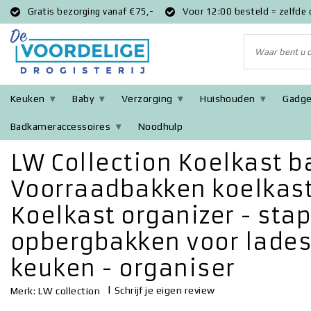
Gratis bezorging vanaf €75,-
Voor 12:00 besteld = zelfde
Keuken
Baby
Verzorging
Huishouden
Gadge
Badkameraccessoires
Noodhulp
Terug naar Home
|
LW Collection Koelkast bakjes 8 stuks - Voor
LW Collection Koelkast ba
Voorraadbakken koelkast
Koelkast organizer - stap
opbergbakken voor lades
keuken - organiser
|
Schrijf je eigen review
Merk:
LW collection