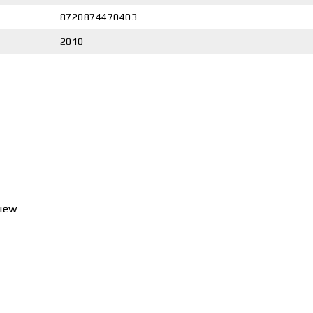
8720874470403
2010
view