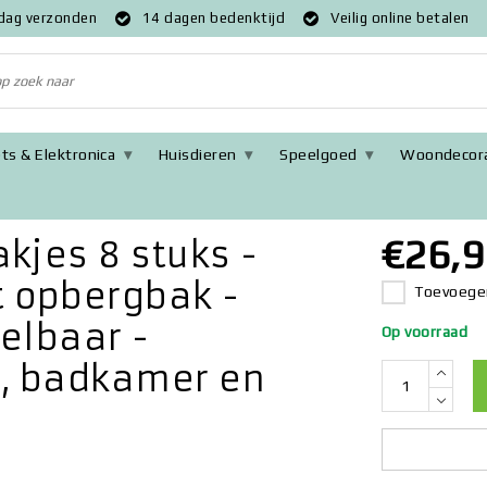
 dag verzonden
14 dagen bedenktijd
Veilig online betalen
ts & Elektronica
Huisdieren
Speelgoed
Woondecora
raadbakken koelkast opbergbak - Koelkast organizer - stapelbaar -
€26,9
kjes 8 stuks -
 opbergbak -
Toevoegen
elbaar -
Op voorraad
, badkamer en