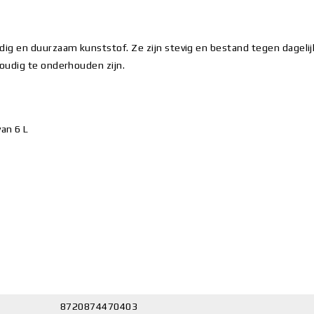
ig en duurzaam kunststof. Ze zijn stevig en bestand tegen dagelij
oudig te onderhouden zijn.
an 6 L
8720874470403