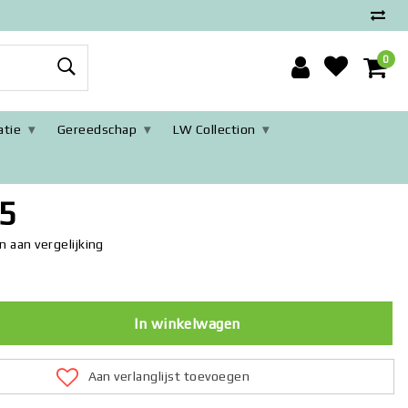
0
tie
Gereedschap
LW Collection
 opbergbakken voor lades, badkamer en keuken - organiser
5
 aan vergelijking
In winkelwagen
Aan verlanglijst toevoegen