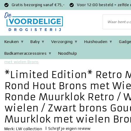
Gratis bezorging vanaf €75,-
Voor 12:00 besteld = zelfde
Keuken
Baby
Verzorging
Huishouden
Gadge
Badkameraccessoires
Noodhulp
Terug naar Home
|
*Limited Edition* Retro Moderne Klok 60CM R
met wielen Brons
*Limited Edition* Retro
Rond Hout Brons met Wiel
Ronde Muurklok Retro / 
wielen / Zwart brons Goud
Muurklok met wielen Bro
|
Schrijf je eigen review
Merk:
LW collection