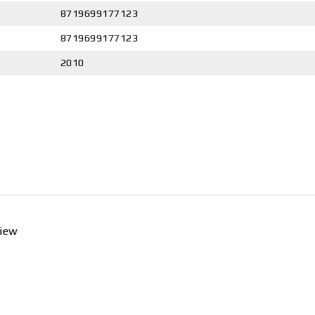
8719699177123
8719699177123
2010
view