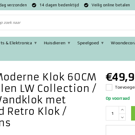
 dag verzonden
14 dagen bedenktijd
Veilig online betalen
ts & Elektronica
Huisdieren
Speelgoed
Woondecora
ond Hout Brons met Wielen LW Collection / Ronde Muurklok Retro 
€49,9
 Moderne Klok 60CM
en LW Collection /
Toevoegen
Wandklok met
Op voorraad
 Retro Klok /
ns