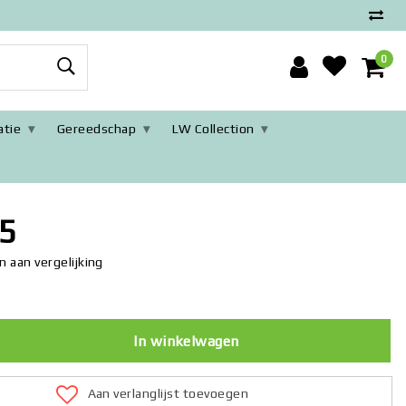
0
tie
Gereedschap
LW Collection
/ Wandklok met wielen / Zwart brons Goud Retro Klok / Muurklok
5
 aan vergelijking
In winkelwagen
Aan verlanglijst toevoegen