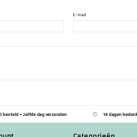
E-mail
0 besteld = zelfde dag verzonden
14 dagen bedenk
ount
Categorieën