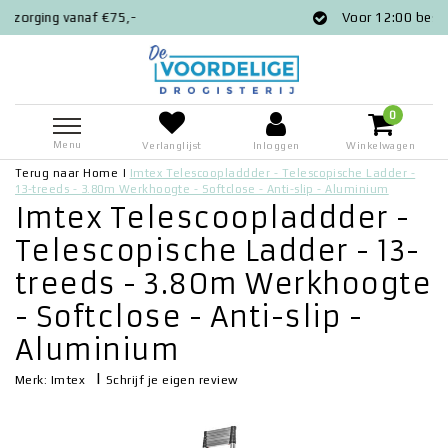
,-
Voor 12:00 besteld = zelfde dag ver
0
Menu
Verlanglijst
Inloggen
Winkelwagen
Terug naar Home
|
Imtex Telescoopladdder - Telescopische Ladder -
13-treeds - 3.80m Werkhoogte - Softclose - Anti-slip - Aluminium
Imtex Telescoopladdder -
Telescopische Ladder - 13-
treeds - 3.80m Werkhoogte
- Softclose - Anti-slip -
Aluminium
|
Schrijf je eigen review
Merk:
Imtex