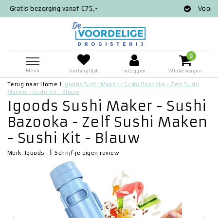
naf €75,-
Voor 12:00 besteld = zelfde 
0
Menu
Verlanglijst
Inloggen
Winkelwagen
Terug naar Home
|
Igoods Sushi Maker - Sushi Bazooka - Zelf Sushi
Maken - Sushi Kit - Blauw
Igoods Sushi Maker - Sushi
Bazooka - Zelf Sushi Maken
- Sushi Kit - Blauw
|
Schrijf je eigen review
Merk:
Igoods