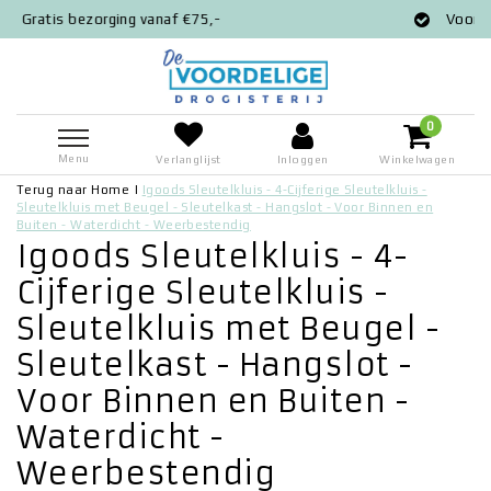
f €75,-
Voor 12:00 besteld = zelfde da
0
Menu
Verlanglijst
Inloggen
Winkelwagen
Terug naar Home
|
Igoods Sleutelkluis - 4-Cijferige Sleutelkluis -
Sleutelkluis met Beugel - Sleutelkast - Hangslot - Voor Binnen en
Buiten - Waterdicht - Weerbestendig
Igoods Sleutelkluis - 4-
Cijferige Sleutelkluis -
Sleutelkluis met Beugel -
Sleutelkast - Hangslot -
Voor Binnen en Buiten -
Waterdicht -
Weerbestendig