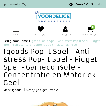
Voor 12:00 besteld = zelfde dag verz
0
Menu
Verlanglijst
Inloggen
Winkelwagen
Terug naar Home
|
Igoods Pop It Spel - Anti-stress Pop-it Spel - Fidget
Spel - Gameconsole - Concentratie en Motoriek - Geel
Igoods Pop It Spel - Anti-
stress Pop-it Spel - Fidget
Spel - Gameconsole -
Concentratie en Motoriek -
Geel
|
Schrijf je eigen review
Merk:
Igoods