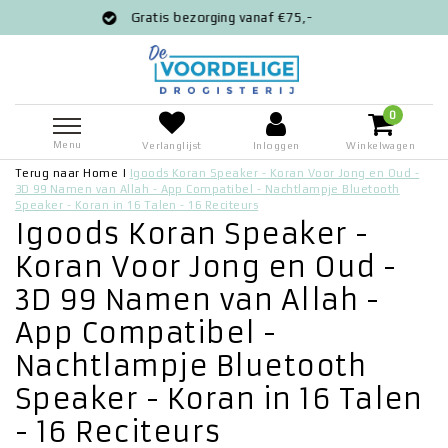
Gratis bezorging vanaf €75,-
Voor
0
Menu
Verlanglijst
Inloggen
Winkelwagen
Terug naar Home
|
Igoods Koran Speaker - Koran Voor Jong en Oud -
3D 99 Namen van Allah - App Compatibel - Nachtlampje Bluetooth
Speaker - Koran in 16 Talen - 16 Reciteurs
Igoods Koran Speaker -
Koran Voor Jong en Oud -
3D 99 Namen van Allah -
App Compatibel -
Nachtlampje Bluetooth
Speaker - Koran in 16 Talen
- 16 Reciteurs