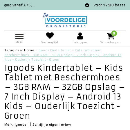
Voor 12:00 besteld = zelfde dag verz
0
Menu
Verlanglijst
Inloggen
Winkelwagen
Terug naar Home
|
Igoods Kindertablet – Kids Tablet met
Beschermhoes – 3GB RAM – 32GB Opslag – 7 Inch Display – Android 13
Kids – Ouderlijk Toezicht - Groen
Igoods Kindertablet – Kids
Tablet met Beschermhoes
– 3GB RAM – 32GB Opslag –
7 Inch Display – Android 13
Kids – Ouderlijk Toezicht -
Groen
|
Schrijf je eigen review
Merk:
Igoods