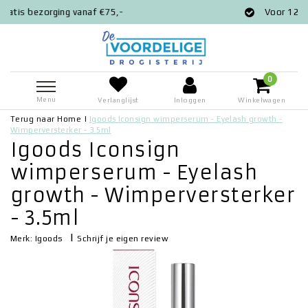
€75,-
Voor 12:00 besteld = zelfde dag 
0
Menu
Verlanglijst
Inloggen
Winkelwagen
Terug naar Home
|
Igoods Iconsign wimperserum - Eyelash growth -
Wimperversterker - 3.5ml
Igoods Iconsign
wimperserum - Eyelash
growth - Wimperversterker
- 3.5ml
|
Schrijf je eigen review
Merk:
Igoods