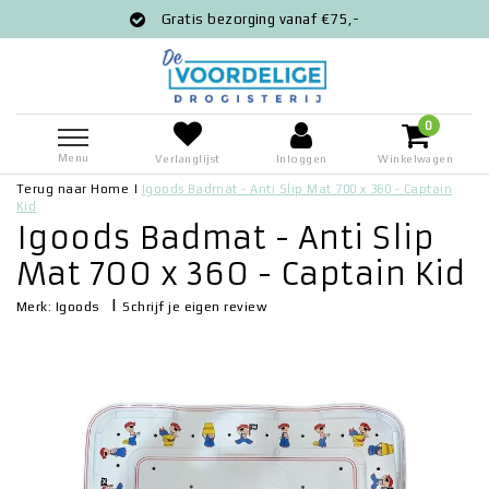
Gratis bezorging vanaf €75,-
0
Menu
Verlanglijst
Inloggen
Winkelwagen
Terug naar Home
|
Igoods Badmat - Anti Slip Mat 700 x 360 - Captain
Kid
Igoods Badmat - Anti Slip
Mat 700 x 360 - Captain Kid
|
Schrijf je eigen review
Merk:
Igoods