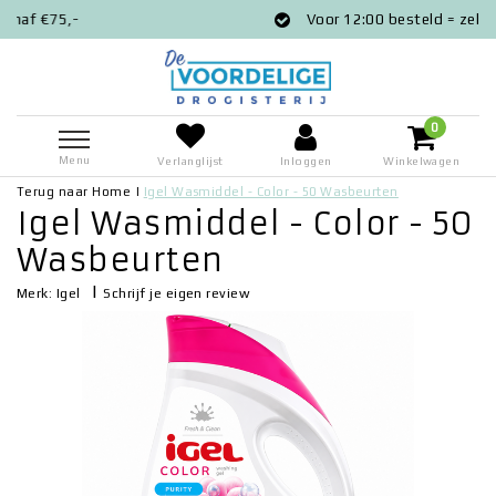
Voor 12:00 besteld = zelfde dag verzon
0
Menu
Verlanglijst
Inloggen
Winkelwagen
Terug naar Home
|
Igel Wasmiddel - Color - 50 Wasbeurten
Igel Wasmiddel - Color - 50
Wasbeurten
|
Schrijf je eigen review
Merk:
Igel