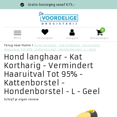
s bezorging vanaf €75,-
Voor 12:00 bes
0
Menu
Verlanglijst
Inloggen
Winkelwagen
Terug naar Home
|
Hond langhaar - Kat Kortharig - Vermindert
Haaruitval Tot 95% - Kattenborstel - Hondenborstel - L - Geel
Hond langhaar - Kat
Kortharig - Vermindert
Haaruitval Tot 95% -
Kattenborstel -
Hondenborstel - L - Geel
Schrijf je eigen review