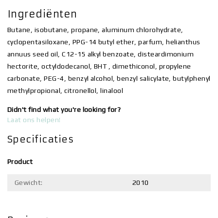
Ingrediënten
Butane, isobutane, propane, aluminum chlorohydrate,
cyclopentasiloxane, PPG-14 butyl ether, parfum, helianthus
annuus seed oil, C12-15 alkyl benzoate, disteardimonium
hectorite, octyldodecanol, BHT , dimethiconol, propylene
carbonate, PEG-4, benzyl alcohol, benzyl salicylate, butylphenyl
methylpropional, citronellol, linalool
Didn't find what you're looking for?
Laat ons helpen!
Specificaties
Product
Gewicht:
2010