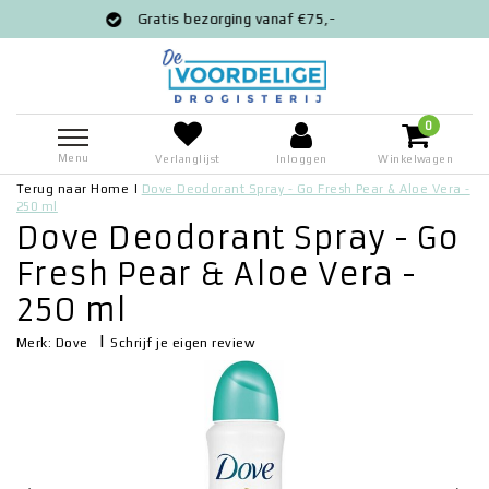
s bezorging vanaf €75,-
Voor 12:00 bes
0
Menu
Verlanglijst
Inloggen
Winkelwagen
Terug naar Home
|
Dove Deodorant Spray - Go Fresh Pear & Aloe Vera -
250 ml
Dove Deodorant Spray - Go
Fresh Pear & Aloe Vera -
250 ml
|
Schrijf je eigen review
Merk:
Dove