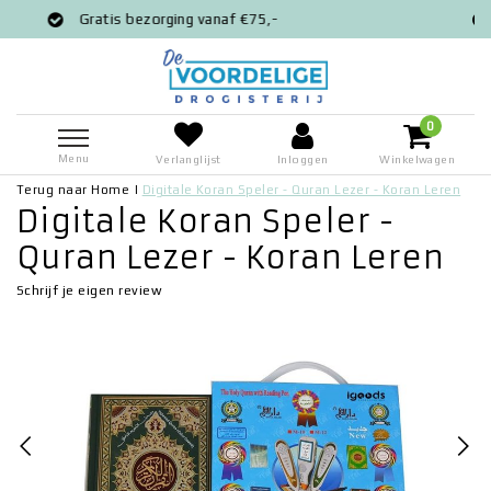
ng vanaf €75,-
Voor 12:00 besteld = ze
0
Menu
Verlanglijst
Inloggen
Winkelwagen
Terug naar Home
|
Digitale Koran Speler - Quran Lezer - Koran Leren
Digitale Koran Speler -
Quran Lezer - Koran Leren
Schrijf je eigen review