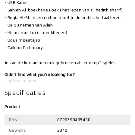
- USB Kabel
- Sahieh Al-boekharie Boek ( het lezen van all hadith sharif)
- Roqia Al-Shariaen en hoe moet je de arabische taal leren
- De 99 namen van Allah
- Hisnol moslim ( smeekbeden)
- Doua moestajab
- Talking Dictionary.
Je kan de koraan pen ook gebruiken als een mp3 speler.
Didn't find what you're looking for?
Laat ons helpen!
Specificaties
Product
EAN:
8720598495430
Gewicht:
2010