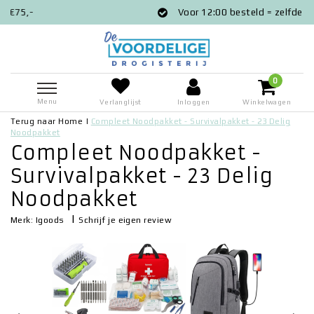
Voor 12:00 besteld = zelfde dag verzon
0
Menu
Verlanglijst
Inloggen
Winkelwagen
Terug naar Home
|
Compleet Noodpakket - Survivalpakket - 23 Delig
Noodpakket
Compleet Noodpakket -
Survivalpakket - 23 Delig
Noodpakket
|
Schrijf je eigen review
Merk:
Igoods