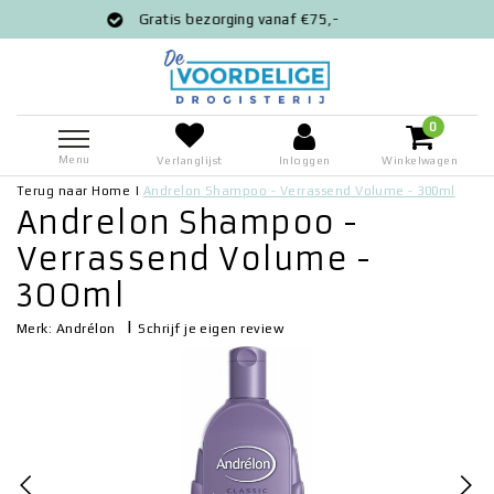
atis bezorging vanaf €75,-
Voor 12:00 
0
Menu
Verlanglijst
Inloggen
Winkelwagen
Terug naar Home
|
Andrelon Shampoo - Verrassend Volume - 300ml
Andrelon Shampoo -
Verrassend Volume -
300ml
|
Schrijf je eigen review
Merk:
Andrélon