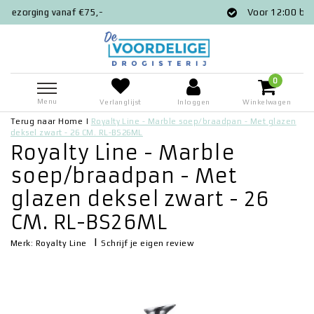
Voor 12:00 besteld = zelfde dag verzon
0
Menu
Verlanglijst
Inloggen
Winkelwagen
Terug naar Home
|
Royalty Line - Marble soep/braadpan - Met glazen
deksel zwart - 26 CM. RL-BS26ML
Royalty Line - Marble
soep/braadpan - Met
glazen deksel zwart - 26
CM. RL-BS26ML
|
Schrijf je eigen review
Merk:
Royalty Line