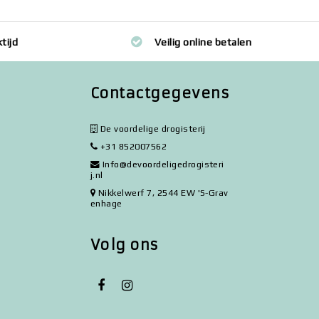
tijd
Veilig online betalen
Contactgegevens
De voordelige drogisterij
+31 852007562
Info@devoordeligedrogisteri
j.nl
Nikkelwerf 7, 2544 EW 'S-Grav
enhage
Volg ons