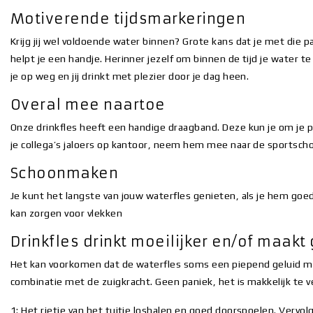
Motiverende tijdsmarkeringen
Krijg jij wel voldoende water binnen? Grote kans dat je met die pa
helpt je een handje. Herinner jezelf om binnen de tijd je water 
je op weg en jij drinkt met plezier door je dag heen.
Overal mee naartoe
Onze drinkfles heeft een handige draagband. Deze kun je om je p
je collega’s jaloers op kantoor, neem hem mee naar de sportscho
Schoonmaken
Je kunt het langste van jouw waterfles genieten, als je hem goe
kan zorgen voor vlekken
Drinkfles drinkt moeilijker en/of maakt
Het kan voorkomen dat de waterfles soms een piepend geluid maakt 
combinatie met de zuigkracht. Geen paniek, het is makkelijk te 
1: Het rietje van het tuitje loshalen en goed doorspoelen. Vervol