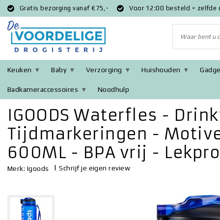
Gratis bezorging vanaf €75,-
Voor 12:00 besteld = zelfde
Keuken
Baby
Verzorging
Huishouden
Gadge
Badkameraccessoires
Noodhulp
Terug naar Home
|
IGOODS Waterfles - Drinkfles met Tijdmarkerin
IGOODS Waterfles - Drink
Tijdmarkeringen - Motive
600ML - BPA vrij - Lekpr
|
Schrijf je eigen review
Merk:
Igoods