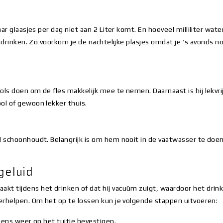
ar glaasjes per dag niet aan 2 Liter komt. En hoeveel milliliter wate
te drinken. Zo voorkom je de nachtelijke plasjes omdat je ‘s avonds
ols doen om de fles makkelijk mee te nemen. Daarnaast is hij lekvri
ol of gewoon lekker thuis.
d schoonhoudt. Belangrijk is om hem nooit in de vaatwasser te doen
 geluid
tijdens het drinken of dat hij vacuüm zuigt, waardoor het drinken l
verhelpen. Om het op te lossen kun je volgende stappen uitvoeren:
gens weer op het tuitje bevestigen.