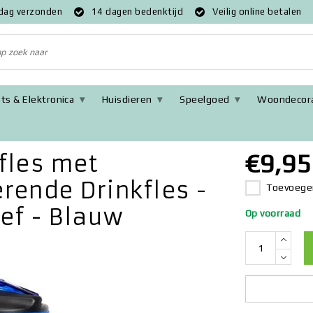
 dag verzonden
14 dagen bedenktijd
Veilig online betalen
ts & Elektronica
Huisdieren
Speelgoed
Woondecora
gen - Motiverende Drinkfles - 600ML - BPA vrij - Lekproef - Blauw
€9,95
fles met
rende Drinkfles -
Toevoegen
oef - Blauw
Op voorraad