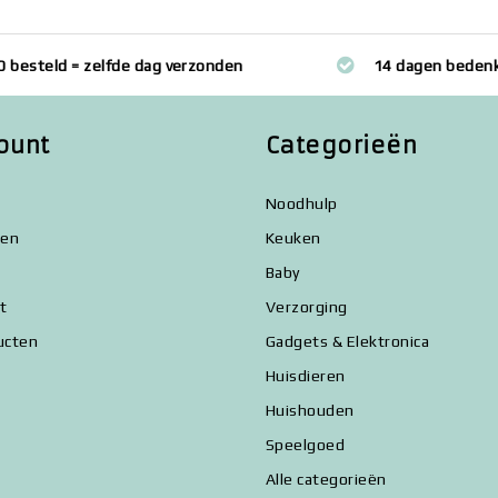
0 besteld = zelfde dag verzonden
14 dagen bedenk
ount
Categorieën
Noodhulp
gen
Keuken
Baby
st
Verzorging
ucten
Gadgets & Elektronica
Huisdieren
Huishouden
Speelgoed
Alle categorieën