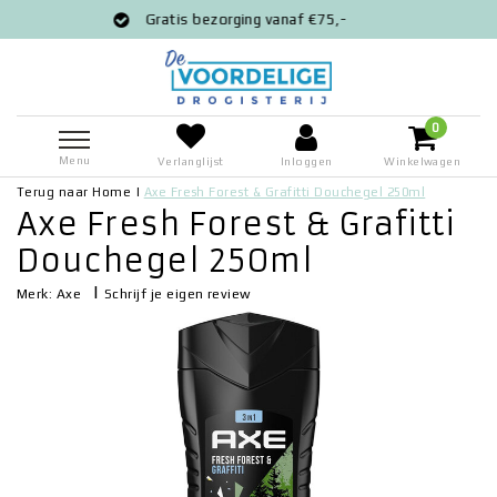
Gratis bezorging vanaf €75,-
Voor
0
Menu
Verlanglijst
Inloggen
Winkelwagen
Terug naar Home
|
Axe Fresh Forest & Grafitti Douchegel 250ml
Axe Fresh Forest & Grafitti
Douchegel 250ml
|
Schrijf je eigen review
Merk:
Axe